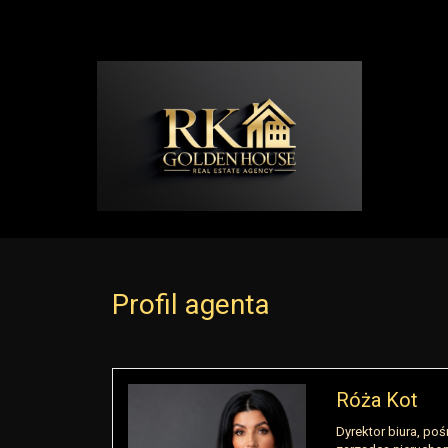
Profil agenta
Róża Kot
Dyrektor biura, poś