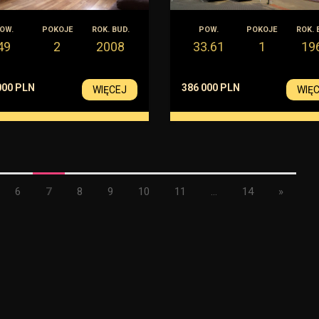
OW.
POKOJE
ROK. BUD.
POW.
POKOJE
ROK. 
49
2
2008
33.61
1
19
000 PLN
386 000 PLN
WIĘCEJ
WIĘ
6
7
8
9
10
11
...
14
»