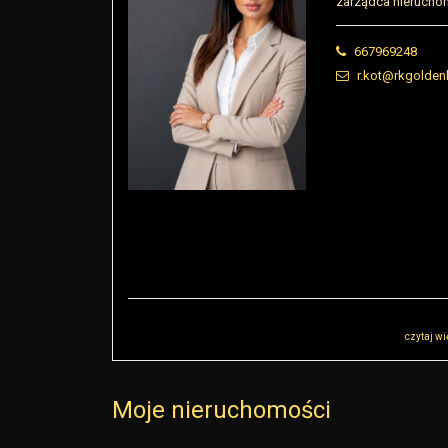
zarządca nieruchom
667969248
r.kot@rkgolden
Administratorem danych osobowych jest RK Golden House Robert Małko
skontaktować przez adres r.malkowski@rkgoldenhouse.pl…
czytaj wi
Moje nieruchomości