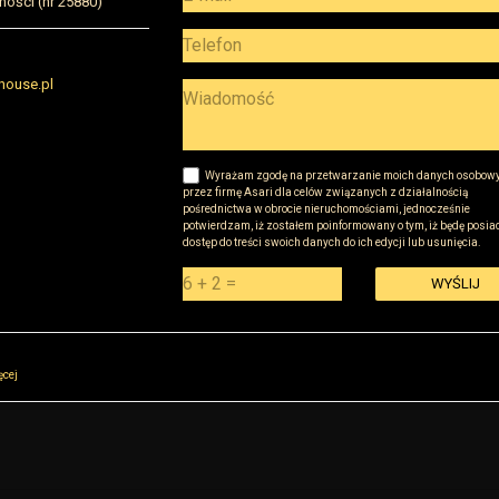
ości (nr 25880)
house.pl
Wyrażam zgodę na przetwarzanie moich danych osobow
przez firmę Asari dla celów związanych z działalnością
pośrednictwa w obrocie nieruchomościami, jednocześnie
potwierdzam, iż zostałem poinformowany o tym, iż będę posia
dostęp do treści swoich danych do ich edycji lub usunięcia.
WYŚLIJ
wski z siedzibą przy ul Sokołowskiej 51, 08-110 Warszawa („Administrator”), z którym można si
ęcej