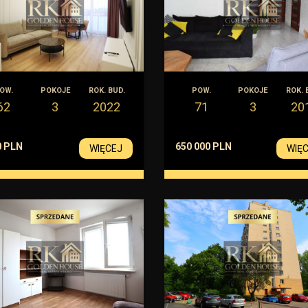
OW.
POKOJE
ROK. BUD.
POW.
POKOJE
ROK. 
62
3
2022
71
3
20
0 PLN
650 000 PLN
WIĘCEJ
WIĘ