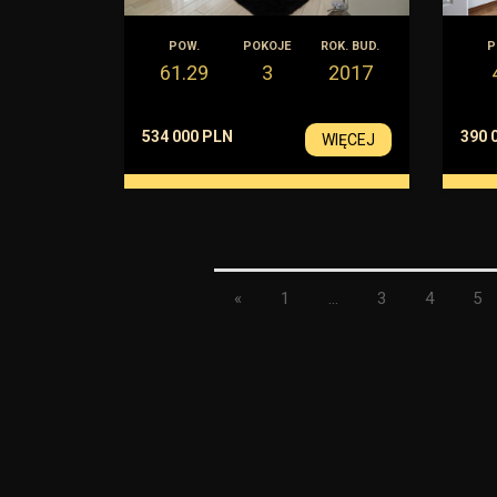
POW.
POKOJE
ROK. BUD.
P
61.29
3
2017
534 000 PLN
390 
WIĘCEJ
«
1
...
3
4
5