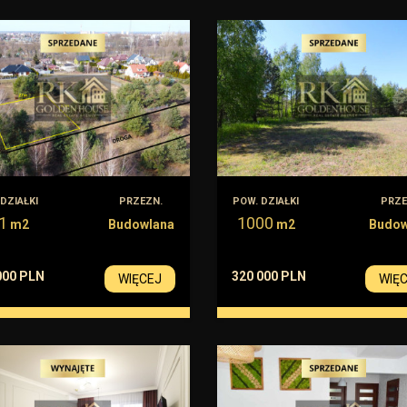
DZIAŁKI
PRZEZN.
POW. DZIAŁKI
PRZE
1
1000
m2
Budowlana
m2
Budow
000 PLN
320 000 PLN
WIĘCEJ
WIĘ