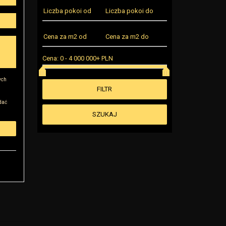
Cena:
0
-
4 000 000+ PLN
ych
dać
ę