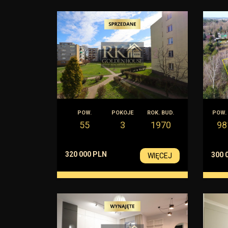
POW.
POKOJE
ROK. BUD.
POW. 
55
3
1970
98
320 000 PLN
300 
WIĘCEJ