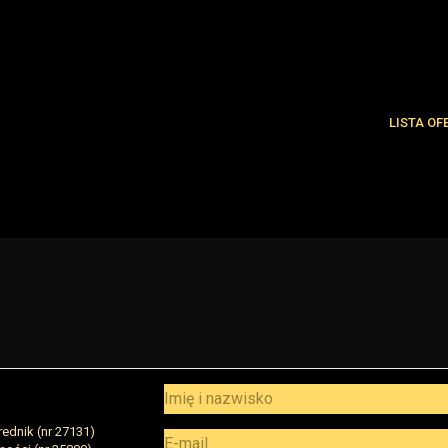
LISTA OF
Najnowsze
Oferty spe
rednik (nr 27131)