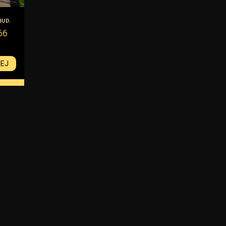
BUD.
66
CEJ