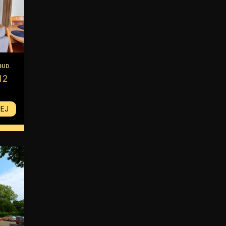
BUD.
12
CEJ