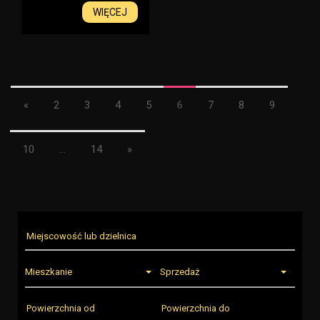
WIĘCEJ
«
2
3
4
5
6
7
8
9
10
...
14
»
Mieszkanie
Sprzedaż