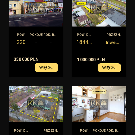
POW.
POKOJE
ROK. BUD.
POW. DZIAŁKI
PRZEZN.
220
1844
I
nwestycyjna
m2
–
–
350 000 PLN
1 000 000 PLN
WIĘCEJ
WIĘCEJ
POW. DZIAŁKI
PRZEZN.
POW.
POKOJE
ROK. BUD.