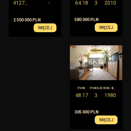
4127
64.18
3
2010
m2
–
580 000 PLN
2 500 000 PLN
WIĘCEJ
WIĘCEJ
POW.
POKOJE
ROK. BUD.
48.17
3
1980
305 000 PLN
WIĘCEJ