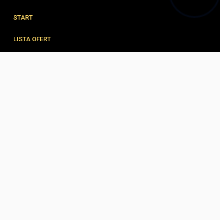
START
LISTA OFERT
FORMULARZE
ZESPÓŁ
BLOG
KONTAKT
© 2026 Wszystkie prawa zastrzeżone | Program dla biur nieruchomości -
asaricrm.com
Ta strona używa plików cookies. Kontynuując przeglądanie naszej
strony, wyrażasz zgodę na wykorzystywanie przez nas plików cookies