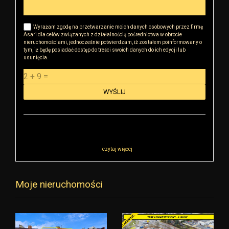
Wyrażam zgodę na przetwarzanie moich danych osobowych przez firmę
Asari dla celów związanych z działalnością pośrednictwa w obrocie
nieruchomościami, jednocześnie potwierdzam, iż zostałem poinformowany o
tym, iż będę posiadać dostęp do treści swoich danych do ich edycji lub
usunięcia.
WYŚLIJ
Administratorem danych osobowych jest RK Golden House Robert Małkowski
z siedzibą przy ul Sokołowskiej 51, 08-110 Warszawa („Administrator”), z
którym można się skontaktować przez adres
r.malkowski@rkgoldenhouse.pl…
czytaj więcej
Moje nieruchomości