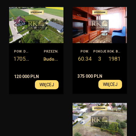
POW. DZIAŁKI
PRZEZN.
POW.
POKOJE
ROK. BUD.
1705
B
udowlana
60.34
3
1981
m2
375 000 PLN
120 000 PLN
WIĘCEJ
WIĘCEJ