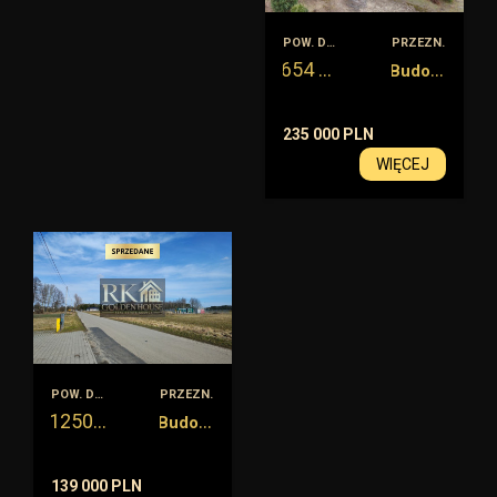
POW. DZIAŁKI
PRZEZN.
654
B
udowlana
m2
235 000 PLN
WIĘCEJ
POW. DZIAŁKI
PRZEZN.
1250
B
udowlana
m2
139 000 PLN