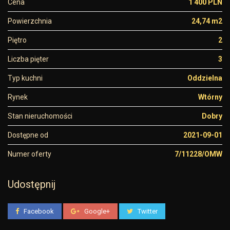
Cena
1 400 PLN
Powierzchnia
24,74 m2
Piętro
2
Liczba pięter
3
Typ kuchni
Oddzielna
Rynek
Wtórny
Stan nieruchomości
Dobry
Dostępne od
2021-09-01
Numer oferty
7/11228/OMW
Udostępnij
Facebook
Google+
Twitter