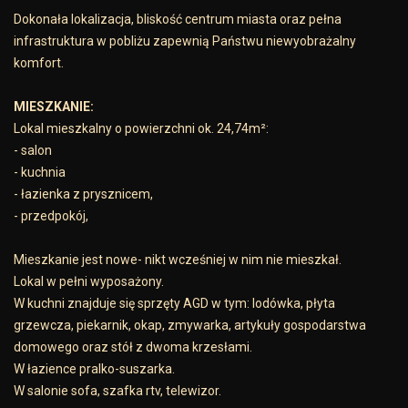
Dokonała lokalizacja, bliskość centrum miasta oraz pełna
infrastruktura w pobliżu zapewnią Państwu niewyobrażalny
komfort.
MIESZKANIE:
Lokal mieszkalny o powierzchni ok. 24,74m²:
- salon
- kuchnia
- łazienka z prysznicem,
- przedpokój,
Mieszkanie jest nowe- nikt wcześniej w nim nie mieszkał.
Lokal w pełni wyposażony.
W kuchni znajduje się sprzęty AGD w tym: lodówka, płyta
grzewcza, piekarnik, okap, zmywarka, artykuły gospodarstwa
domowego oraz stół z dwoma krzesłami.
W łazience pralko-suszarka.
W salonie sofa, szafka rtv, telewizor.