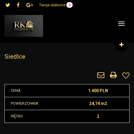
Twoje ulubione
0
Toggle
navigat
Siedlce
CENA
1 400 PLN
POWIERZCHNIA
24,74 m2
PIĘTRO
2