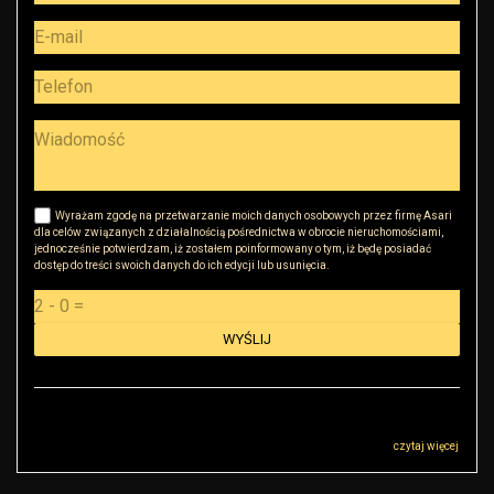
Wyrażam zgodę na przetwarzanie moich danych osobowych przez firmę Asari
dla celów związanych z działalnością pośrednictwa w obrocie nieruchomościami,
jednocześnie potwierdzam, iż zostałem poinformowany o tym, iż będę posiadać
dostęp do treści swoich danych do ich edycji lub usunięcia.
Administratorem danych osobowych jest RK Golden House Robert Małkowski z
siedzibą przy ul Sokołowskiej 51, 08-110 Warszawa („Administrator”), z którym
można się skontaktować przez adres r.malkowski@rkgoldenhouse.pl…
czytaj więcej