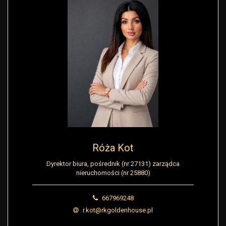
Róża Kot
Dyrektor biura, pośrednik (nr 27131) zarządca
nieruchomości (nr 25880)
667969248
r.kot@rkgoldenhouse.pl