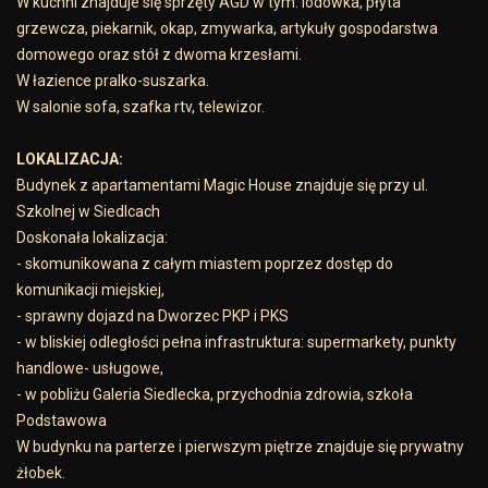
W kuchni znajduje się sprzęty AGD w tym: lodówka, płyta
grzewcza, piekarnik, okap, zmywarka, artykuły gospodarstwa
domowego oraz stół z dwoma krzesłami.
W łazience pralko-suszarka.
W salonie sofa, szafka rtv, telewizor.
LOKALIZACJA:
Budynek z apartamentami Magic House znajduje się przy ul.
Szkolnej w Siedlcach
Doskonała lokalizacja:
- skomunikowana z całym miastem poprzez dostęp do
komunikacji miejskiej,
- sprawny dojazd na Dworzec PKP i PKS
- w bliskiej odległości pełna infrastruktura: supermarkety, punkty
handlowe- usługowe,
- w pobliżu Galeria Siedlecka, przychodnia zdrowia, szkoła
Podstawowa
W budynku na parterze i pierwszym piętrze znajduje się prywatny
żłobek.