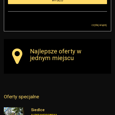
Administratorem danych osobowych jest RK Golden House Robert Małkowski z
siedzibą przy ul Sokołowskiej 51, 08-110 Warszawa („Administrator”), z którym
można się skontaktować przez adres r.malkowski@rkgoldenhouse.pl…
czytaj więcej
Najlepsze oferty w
jednym miejscu
Oferty specjalne
Siedlce