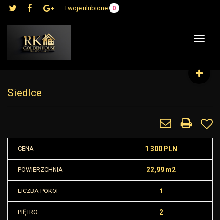
Twoje ulubione
0
Toggle
navigat
Siedlce
CENA
1 300 PLN
POWIERZCHNIA
22,99 m2
LICZBA POKOI
1
PIĘTRO
2