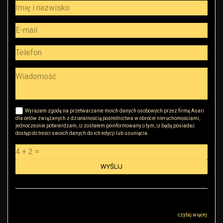
Wyrażam zgodę na przetwarzanie moich danych osobowych przez firmę Asari
dla celów związanych z działalnością pośrednictwa w obrocie nieruchomościami,
jednocześnie potwierdzam, iż zostałem poinformowany o tym, iż będę posiadać
dostęp do treści swoich danych do ich edycji lub usunięcia.
Administratorem danych osobowych jest RK Golden House Robert Małkowski z
siedzibą przy ul Sokołowskiej 51, 08-110 Warszawa („Administrator”), z którym
można się skontaktować przez adres r.malkowski@rkgoldenhouse.pl…
czytaj więcej