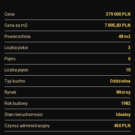
Cena
379 000 PLN
Cena za m2
7 895,83 PLN
Powierzchnia
48 m2
Liczba pokoi
3
Piętro
6
Liczba pięter
10
Typ kuchni
Oddzielna
Rynek
Wtórny
Rok budowy
1982
Stan nieruchomości
Idealny
Czynsz administracyjny
450 PLN