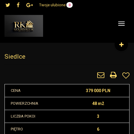
Twoje ulubione
0
Toggle
navigat
Siedlce
CENA
379 000 PLN
POWIERZCHNIA
48 m2
LICZBA POKOI
3
PIĘTRO
6