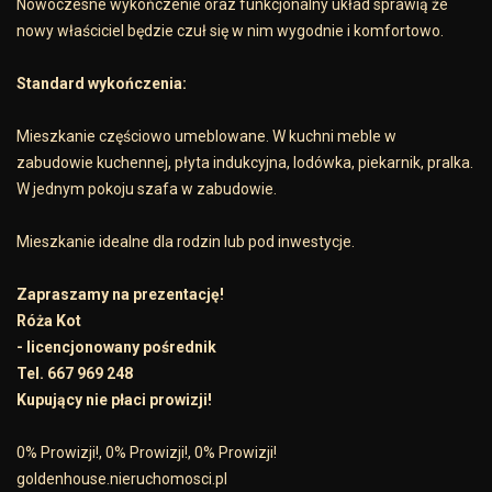
Nowoczesne wykończenie oraz funkcjonalny układ sprawią że
nowy właściciel będzie czuł się w nim wygodnie i komfortowo.
Standard wykończenia:
Mieszkanie częściowo umeblowane. W kuchni meble w
zabudowie kuchennej, płyta indukcyjna, lodówka, piekarnik, pralka.
W jednym pokoju szafa w zabudowie.
Mieszkanie idealne dla rodzin lub pod inwestycje.
Zapraszamy na prezentację!
Róża Kot
- licencjonowany pośrednik
Tel. 667 969 248
Kupujący nie płaci prowizji!
0% Prowizji!, 0% Prowizji!, 0% Prowizji!
goldenhouse.nieruchomosci.pl