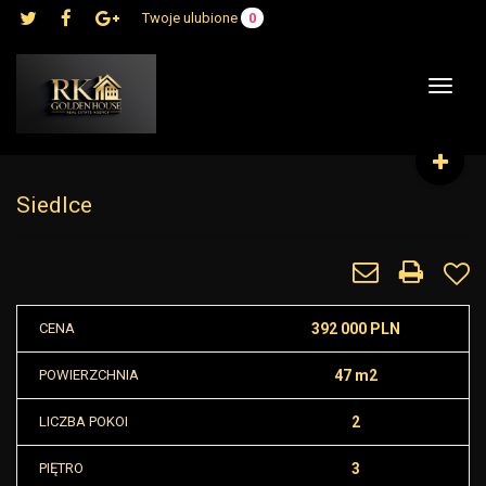
Twoje ulubione
0
Toggle
navigat
Siedlce
CENA
392 000 PLN
POWIERZCHNIA
47 m2
LICZBA POKOI
2
PIĘTRO
3