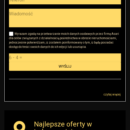
Wyrażam zgodę na przetwarzanie moich danych osobowych przez firmę Asari
dla celów związanych z działalnością pośrednictwa w obrocie nieruchomościami,
jednocześnie potwierdzam, iż zostałem poinformowany o tym, iż będę posiadać
dostęp do treści swoich danych do ich edycji lub usunięcia.
Administratorem danych osobowych jest RK Golden House Robert Małkowski z
siedzibą przy ul Sokołowskiej 51, 08-110 Warszawa („Administrator”), z którym
można się skontaktować przez adres r.malkowski@rkgoldenhouse.pl…
czytaj więcej
Najlepsze oferty w