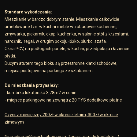
Standard wykończenia:
Mieszkanie w bardzo dobrym stanie. Mieszkanie całkowicie
umeblowane tzn. w kuchni meble w zabudowie kuchennej,
zmywarka, piekarnik, okap, kuchenka, w salonie stół z krzesłami,
narożnik, regał, w drugim pokoju łóżko, biurko, szafa.
Okna PCV, na podłogach panele, w kuchni, przedpokoju i łazience
płytki.
Dużym atutem tego bloku są przestronne klatki schodowe,
miejsca postojowe na parkingu ze szlabanem.
Do mieszkania przynależy:
- komórka lokatorska 3,78m2 w cenie
- miejsce parkingowe na zewnątrz 20 TYS dodatkowo płatne
Czynsz miesięczny 200zł w okresie letnim, 300zł w okresie
zimowym
Nieruchomość warta obejrzenia. Zapraszam do kontaktu :-)