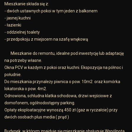
Mieszkanie składa się z:
- dwóch ustawnych pokoi w tym jeden z balkonem
- jasnej kuchni
- łazienki
- oddzielnej toalety
- przedpokoju z miejscem na szafę wnękową
Mieszkanie do remontu, idealne pod inwestycję lub adaptację
na potrzeby własne.
Okna PCV w każdym z pokoi oraz kuchni. Ekspozycja na północ i
południe.
Do mieszkania przynależy piwnica o pow. 10m2 oraz komórka
lokatorska o pow. 4m2.
Odnowiona, schludna klatka schodowa, drzwi wejściowe z
domofonem, ogólnodostępny parking.
Opłaty eksploatacyjne wynoszą 450 zł (gaz w ryczałcie) przy
dwóch osobach plus media ( prąd )
Budynek, w którym znajduje się mieszkanie obsługuje Wspólnota