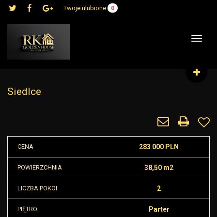
Twoje ulubione
0
Toggle
navigat
Siedlce
CENA
283 000 PLN
POWIERZCHNIA
38,50 m2
LICZBA POKOI
2
PIĘTRO
Parter