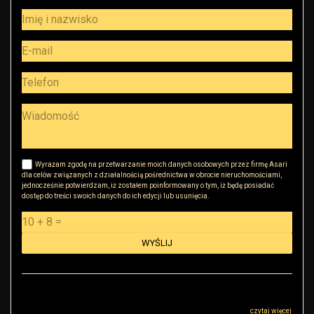
Wyrażam zgodę na przetwarzanie moich danych osobowych przez firmę Asari
dla celów związanych z działalnością pośrednictwa w obrocie nieruchomościami,
jednocześnie potwierdzam, iż zostałem poinformowany o tym, iż będę posiadać
dostęp do treści swoich danych do ich edycji lub usunięcia.
Administratorem danych osobowych jest RK Golden House Robert Małkowski z
siedzibą przy ul Sokołowskiej 51, 08-110 Warszawa („Administrator”), z którym
można się skontaktować przez adres r.malkowski@rkgoldenhouse.pl…
czytaj więcej