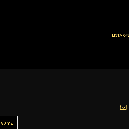
LISTA OF
Najnowsze
Oferty spe
80 m2