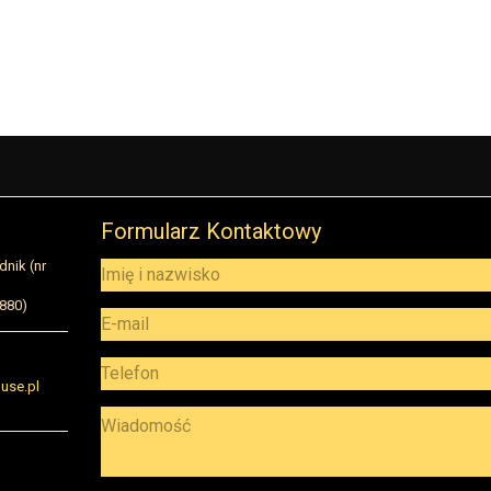
Formularz Kontaktowy
dnik (nr
5880)
use.pl