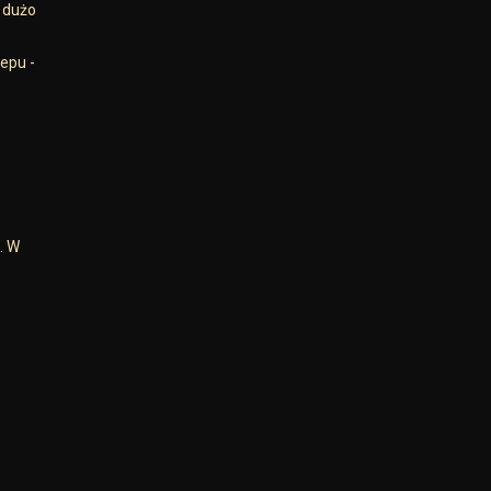
t dużo
epu -
. W