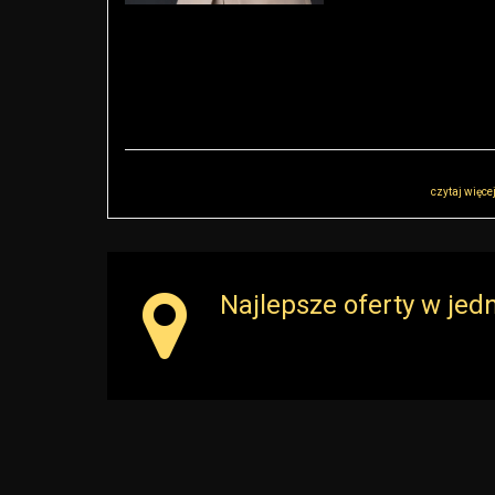
Administratorem danych osobowych jest RK Golden House Robert Małkowsk
skontaktować przez adres r.malkowski@rkgoldenhouse.pl…
czytaj więce
Najlepsze oferty w je