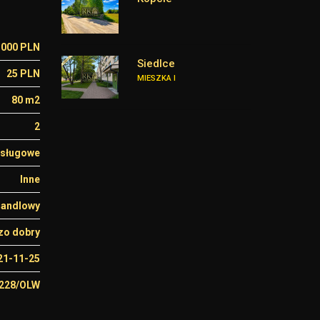
 000 PLN
Siedlce
25 PLN
MIESZKA I
80 m2
2
sługowe
Inne
handlowy
zo dobry
21-11-25
1228/OLW