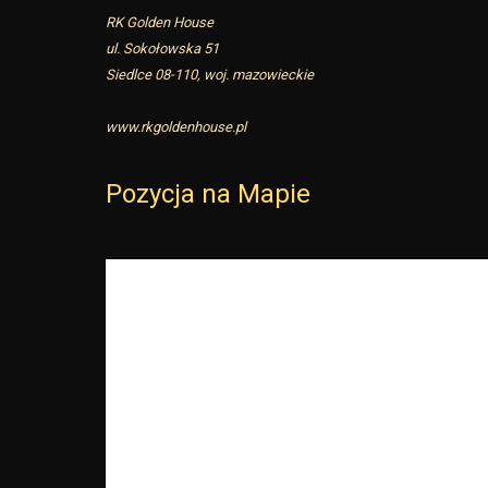
RK Golden House
ul. Sokołowska 51
Siedlce 08-110, woj. mazowieckie
www.rkgoldenhouse.pl
Pozycja na Mapie