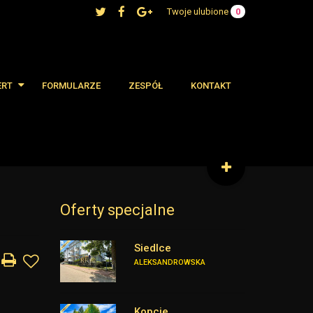
Twoje ulubione
0
ERT
FORMULARZE
ZESPÓŁ
KONTAKT
 oferty
cjalne
Oferty specjalne
Siedlce
ALEKSANDROWSKA
Kopcie