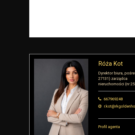
Róża Kot
Dyrektor biura, pośre
27131) zarządca
nieruchomości (nr 2
667969248
r.kot@rkgoldenho
Profil agenta