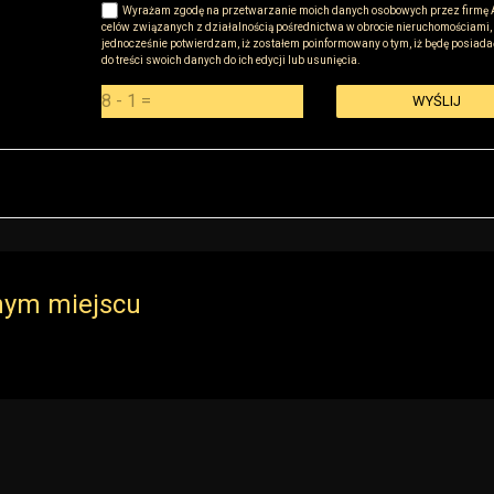
Wyrażam zgodę na przetwarzanie moich danych osobowych przez firmę A
celów związanych z działalnością pośrednictwa w obrocie nieruchomościami,
jednocześnie potwierdzam, iż zostałem poinformowany o tym, iż będę posiada
do treści swoich danych do ich edycji lub usunięcia.
i z siedzibą przy ul Sokołowskiej 51, 08-110 Warszawa („Administrator”), z którym można się
j
dnym miejscu