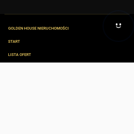
GOLDEN HOUSE NIERUCHOMOŚCI
Hej! Chętnie Ci pomogę
START
LISTA OFERT
FORMULARZE
ZESPÓŁ
BLOG
KONTAKT
© 2026 Wszystkie prawa zastrzeżone | Program dla biur nieruchomości -