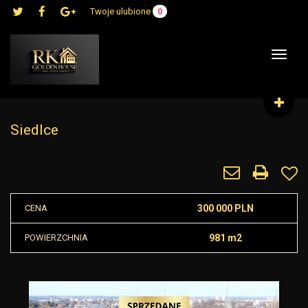
Twoje ulubione
0
Toggle
navigat
Siedlce
CENA
300 000 PLN
POWIERZCHNIA
981 m2