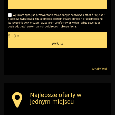
Wyrażam zgodę na przetwarzanie moich danych osobowych przez firmę Asari
dla celów związanych z działalnością pośrednictwa w obrocie nieruchomościami,
jednocześnie potwierdzam, iż zostałem poinformowany o tym, iż będę posiadać
dostęp do treści swoich danych do ich edycji lub usunięcia.
Administratorem danych osobowych jest RK Golden House Robert Małkowski z
siedzibą przy ul Sokołowskiej 51, 08-110 Warszawa („Administrator”), z którym
można się skontaktować przez adres r.malkowski@rkgoldenhouse.pl…
czytaj więcej
Najlepsze oferty w
jednym miejscu