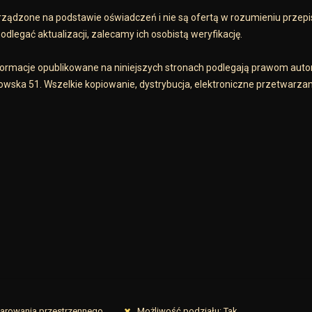
ządzone na podstawie oświadczeń i nie są ofertą w rozumieniu przep
dlegać aktualizacji, zalecamy ich osobistą weryfikację.
informacje opublikowane na niniejszych stronach podlegają prawom aut
owska 51. Wszelkie kopiowanie, dystrybucja, elektroniczne przetwarzan
darowania przestrzennego
Możliwość podziału: Tak