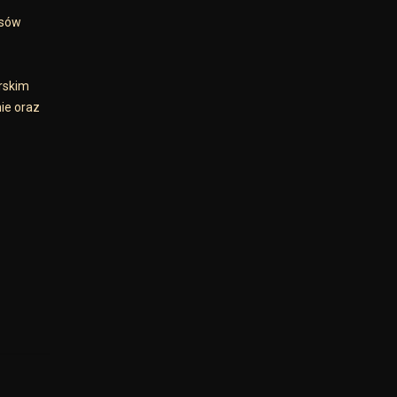
isów
orskim
ie oraz