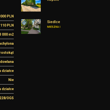
 000 PLN
Siedlce
110 PLN
MIESZKA I
3 000 m2
achylona
rostokąt
dowlana
 działce
Nie
a działce
1228/OGS