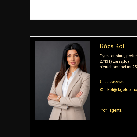
Róża Kot
Dyrektor biura, pośre
27131) zarządca
nieruchomości (nr 2
667969248
r.kot@rkgoldenho
Profil agenta