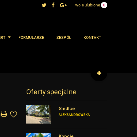
Twoje ulubione
0
ERT
FORMULARZE
ZESPÓŁ
KONTAKT
 oferty
cjalne
Oferty specjalne
Siedlce
ALEKSANDROWSKA
Kopcie