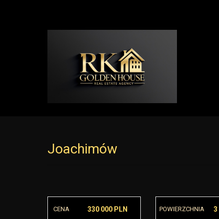
Joachimów
CENA
330 000 PLN
POWIERZCHNIA
3