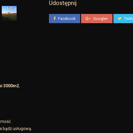
Udostępnij
Facebook
Google+
Twitt
ni 3000m2.
omość.
a bądź usługową.