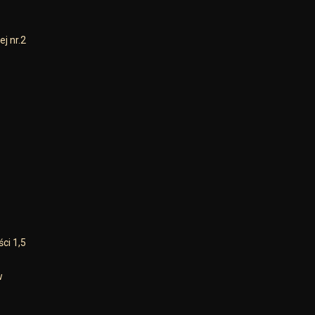
j nr.2
ci 1,5
w