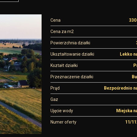
Cena
330
Cena za m2
Powierzchnia działki
Ukształtowanie działki
Lekko n
Kształt działki
P
Przeznaczenie działki
Bu
Prąd
Bezpośrednio na
Gaz
Ujęcie wody
Miejska n
Numer oferty
11/1