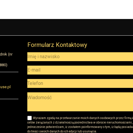
Formularz Kontaktowy
dnik (nr
5880)
use.pl
Wyrażam zgodę na przetwarzanie moich danych osobowych przez firmę A
celów związanych z działalnością pośrednictwa w obrocie nieruchomościami,
jednocześnie potwierdzam, iż zostałem poinformowany o tym, iż będę posiada
do treści swoich danych do ich edycji lub usunięcia.