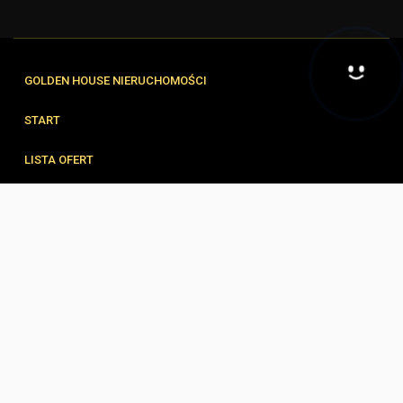
GOLDEN HOUSE NIERUCHOMOŚCI
Hej! Chętnie Ci pomogę
START
LISTA OFERT
FORMULARZE
ZESPÓŁ
BLOG
KONTAKT
© 2026 Wszystkie prawa zastrzeżone | Program dla biur nieruchomości -