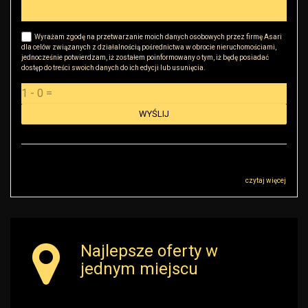
Wyrażam zgodę na przetwarzanie moich danych osobowych przez firmę Asari
dla celów związanych z działalnością pośrednictwa w obrocie nieruchomościami,
jednocześnie potwierdzam, iż zostałem poinformowany o tym, iż będę posiadać
dostęp do treści swoich danych do ich edycji lub usunięcia.
Administratorem danych osobowych jest RK Golden House Robert Małkowski z
siedzibą przy ul Sokołowskiej 51, 08-110 Warszawa („Administrator”), z którym
można się skontaktować przez adres r.malkowski@rkgoldenhouse.pl…
czytaj więcej
Najlepsze oferty w
jednym miejscu