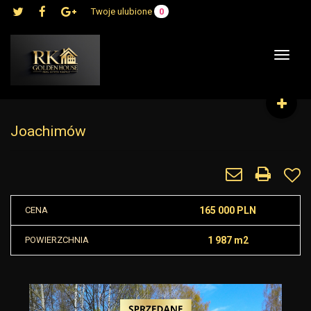
Twoje ulubione
0
Toggle
navigat
Joachimów
CENA
165 000 PLN
POWIERZCHNIA
1 987 m2