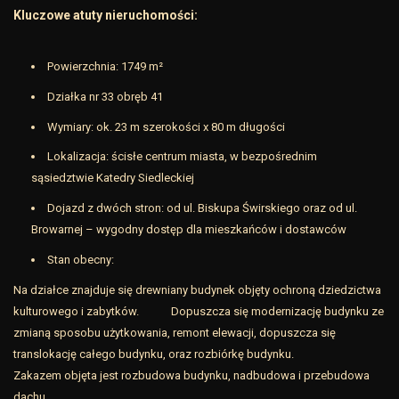
Kluczowe atuty nieruchomości:
Powierzchnia: 1749 m²
Działka nr 33 obręb 41
Wymiary: ok. 23 m szerokości x 80 m długości
Lokalizacja: ścisłe centrum miasta, w bezpośrednim
sąsiedztwie Katedry Siedleckiej
Dojazd z dwóch stron: od ul. Biskupa Świrskiego oraz od ul.
Browarnej – wygodny dostęp dla mieszkańców i dostawców
Stan obecny:
Na działce znajduje się drewniany budynek objęty ochroną dziedzictwa
kulturowego i zabytków. Dopuszcza się modernizację budynku ze
zmianą sposobu użytkowania, remont elewacji, dopuszcza się
translokację całego budynku, oraz rozbiórkę budynku.
Zakazem objęta jest rozbudowa budynku, nadbudowa i przebudowa
dachu.