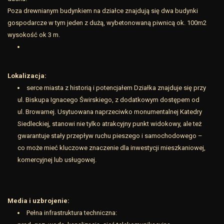
Poza drewnianym budynkiem na działce znajdują się dwa budynki
gospodarcze w tym jeden z dużą, wybetonowaną piwnicą ok. 100m2
wysokość ok 3 m.
Lokalizacja:
serce miasta z historią i potencjałem Działka znajduje się przy
ul. Biskupa Ignacego Świrskiego, z dodatkowym dostępem od
ul. Browarnej. Usytuowana naprzeciwko monumentalnej Katedry
Siedleckiej, stanowi nie tylko atrakcyjny punkt widokowy, ale też
gwarantuje stały przepływ ruchu pieszego i samochodowego –
co może mieć kluczowe znaczenie dla inwestycji mieszkaniowej,
komercyjnej lub usługowej.
Media i uzbrojenie:
Pełna infrastruktura techniczna: