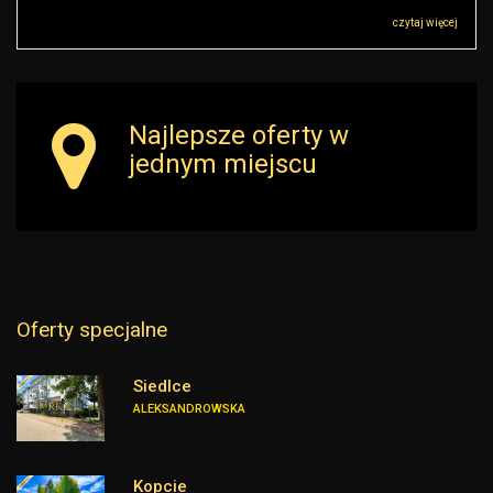
siedzibą przy ul Sokołowskiej 51, 08-110 Warszawa („Administrator”), z którym
można się skontaktować przez adres r.malkowski@rkgoldenhouse.pl…
czytaj więcej
Najlepsze oferty w
jednym miejscu
Oferty specjalne
Siedlce
ALEKSANDROWSKA
Kopcie