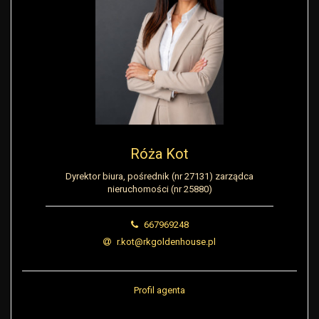
Róża Kot
Dyrektor biura, pośrednik (nr 27131) zarządca
nieruchomości (nr 25880)
667969248
r.kot@rkgoldenhouse.pl
Profil agenta