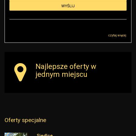
Administratorem danych osobowych jest RK Golden House Robert Małkowski z
siedzibą przy ul Sokołowskiej 51, 08-110 Warszawa („Administrator”), z którym
można się skontaktować przez adres r.malkowski@rkgoldenhouse.pl…
czytaj więcej
Najlepsze oferty w
jednym miejscu
Oferty specjalne
Siedlce