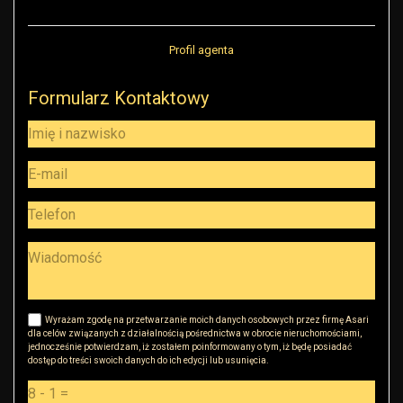
Profil agenta
Formularz Kontaktowy
Wyrażam zgodę na przetwarzanie moich danych osobowych przez firmę Asari
dla celów związanych z działalnością pośrednictwa w obrocie nieruchomościami,
jednocześnie potwierdzam, iż zostałem poinformowany o tym, iż będę posiadać
dostęp do treści swoich danych do ich edycji lub usunięcia.