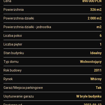
Cena
890 000 PLN
Powierzchnia
326 m2
Powierzchnia działki
2 000 m2
Powierzchnia działki - jednostka
m2
Liczba pokoi
6
Liczba pięter
1
Stan budynku
Idealny
Typ domu
Wolnostojący
Rok budowy
2011
Rynek
Wtórny
Garaż/Miejsca parkingowe
Tak
Usytuowanie garażu
W bryle budynku