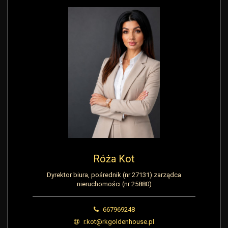
Róża Kot
Dyrektor biura, pośrednik (nr 27131) zarządca
nieruchomości (nr 25880)
667969248
r.kot@rkgoldenhouse.pl