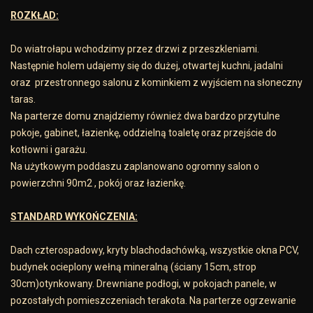
ROZKŁAD:
Do wiatrołapu wchodzimy przez drzwi z przeszkleniami.
Następnie holem udajemy się do dużej, otwartej kuchni, jadalni
oraz przestronnego salonu z kominkiem z wyjściem na słoneczny
taras.
Na parterze domu znajdziemy również dwa bardzo przytulne
pokoje, gabinet, łazienkę, oddzielną toaletę oraz przejście do
kotłowni i garażu.
Na użytkowym poddaszu zaplanowano ogromny salon o
powierzchni 90m2 , pokój oraz łazienkę.
STANDARD WYKOŃCZENIA:
Dach czterospadowy, kryty blachodachówką, wszystkie okna PCV,
budynek ocieplony wełną mineralną (ściany 15cm, strop
30cm)otynkowany. Drewniane podłogi, w pokojach panele, w
pozostałych pomieszczeniach terakota. Na parterze ogrzewanie