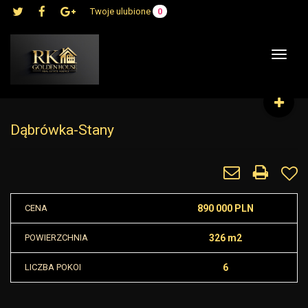
Twoje ulubione
0
Toggle
navigat
Dąbrówka-Stany
CENA
890 000 PLN
POWIERZCHNIA
326 m2
LICZBA POKOI
6