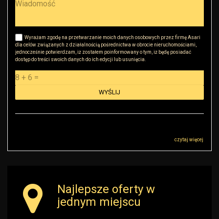
Wyrażam zgodę na przetwarzanie moich danych osobowych przez firmę Asari
dla celów związanych z działalnością pośrednictwa w obrocie nieruchomościami,
jednocześnie potwierdzam, iż zostałem poinformowany o tym, iż będę posiadać
dostęp do treści swoich danych do ich edycji lub usunięcia.
Administratorem danych osobowych jest RK Golden House Robert Małkowski z
siedzibą przy ul Sokołowskiej 51, 08-110 Warszawa („Administrator”), z którym
można się skontaktować przez adres r.malkowski@rkgoldenhouse.pl…
czytaj więcej
Najlepsze oferty w
jednym miejscu