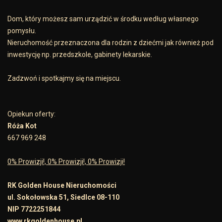
Dom, który możesz sam urządzić w środku według własnego
pomysłu.
Nieruchomość przeznaczona dla rodzin z dziećmi jak również pod
inwestycję np. przedszkole, gabinety lekarskie.
Zadzwoń i spotkajmy się na miejscu.
Opiekun oferty:
Róża Kot
667 969 248
0% Prowizji!, 0% Prowizji!, 0% Prowizji!
RK Golden House Nieruchomości
ul. Sokołowska 51, Siedlce 08-110
NIP 7722251844
www.rkgoldenhouse.pl