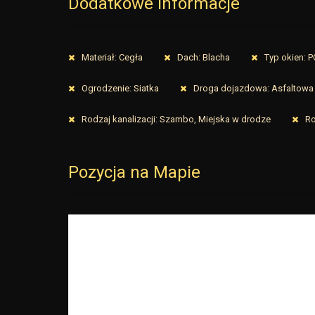
Dodatkowe informacje
Materiał: Cegła
Dach: Blacha
Typ okien: 
Ogrodzenie: Siatka
Droga dojazdowa: Asfaltowa
Rodzaj kanalizacji: Szambo, Miejska w drodze
Ro
Pozycja na Mapie