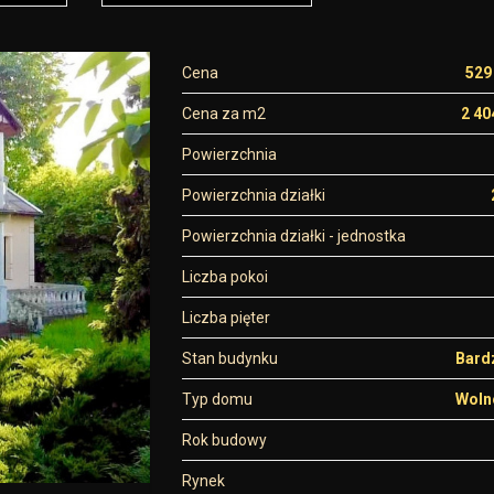
Cena
529
Cena za m2
2 40
Powierzchnia
Powierzchnia działki
Powierzchnia działki - jednostka
Liczba pokoi
Liczba pięter
Stan budynku
Bard
Typ domu
Woln
Rok budowy
Rynek