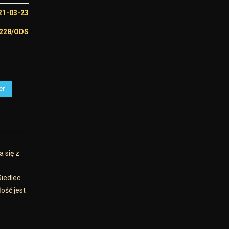
21-03-23
1228/ODS
er
 się z
iedlec.
ość jest