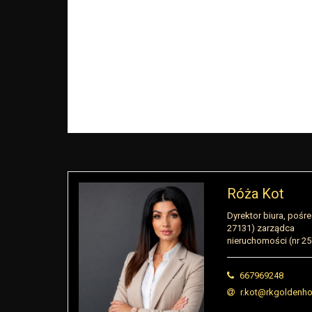
Róża Kot
Dyrektor biura, pośre
27131) zarządca
nieruchomości (nr 2
667969248
r.kot@rkgoldenho