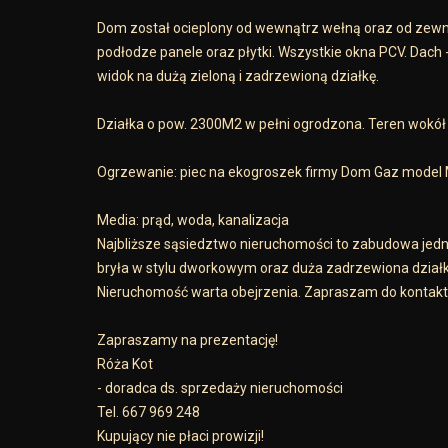
Dom został ocieplony od wewnątrz wełną oraz od zewn
podłodze panele oraz płytki. Wszystkie okna PCV. Dach 
widok na dużą zieloną i zadrzewioną działkę.
Działka o pow. 2300M2 w pełni ogrodzona. Teren wokó
Ogrzewanie: piec na ekogroszek firmy Dom Gaz model
Media: prąd, woda, kanalizacja
Najbliższe sąsiedztwo nieruchomości to zabudowa jedn
bryła w stylu dworkowym oraz duża zadrzewiona działka
Nieruchomość warta obejrzenia. Zapraszam do kontaktu
Zapraszamy na prezentację!
Róża Kot
- doradca ds. sprzedaży nieruchomości
Tel. 667 969 248
Kupujący nie płaci prowizji!