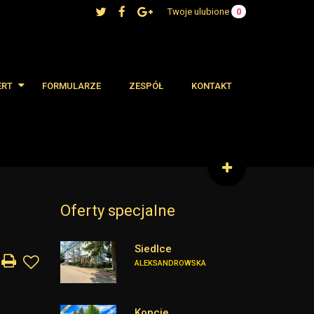
Twoje ulubione
0
ERT
FORMULARZE
ZESPÓŁ
KONTAKT
 oferty
cjalne
Oferty specjalne
Siedlce
ALEKSANDROWSKA
Kopcie