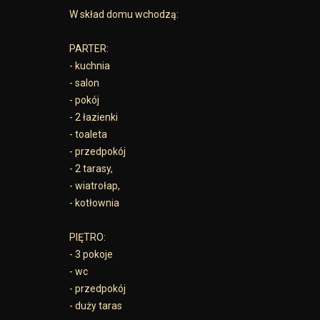
W skład domu wchodzą:
PARTER:
- kuchnia
- salon
- pokój
- 2 łazienki
- toaleta
- przedpokój
- 2 tarasy,
- wiatrołap,
- kotłownia
PIĘTRO:
- 3 pokoje
- wc
- przedpokój
- duży taras