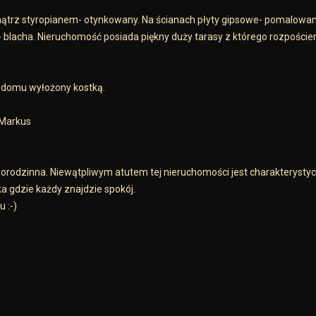
ątrz styropianem- otynkowany. Na ścianach płyty gipsowe- pomalowan
- blacha. Nieruchomość posiada piękny duży tarasy z którego rozpościer
ł domu wyłożony kostką.
 Markus
orodzinna. Niewątpliwym atutem tej nieruchomości jest charakterysty
 gdzie każdy znajdzie spokój.
 :-)