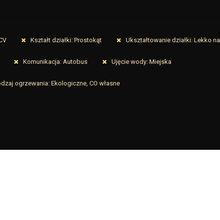
PCV
Kształt działki: Prostokąt
Ukształtowanie działki: Lekko n
Komunikacja: Autobus
Ujęcie wody: Miejska
dzaj ogrzewania: Ekologiczne, CO własne