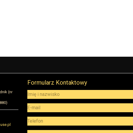
Formularz Kontaktowy
dnik (nr
5880)
use.pl