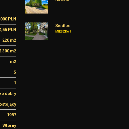
 000 PLN
Siedlce
4,55 PLN
MIESZKA I
220 m2
2 300 m2
m2
5
1
zo dobry
ostojący
1987
Wtórny