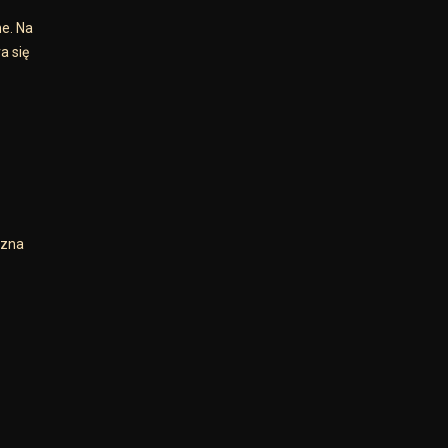
e. Na
a się
czna