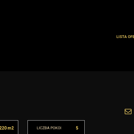
LISTA OF
Najnowsze
Oferty spe
220 m2
LICZBA POKOI
5