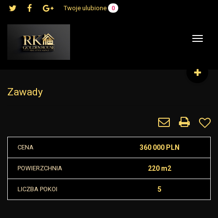
Twoje ulubione
0
Toggle
navigat
Zawady
CENA
360 000 PLN
POWIERZCHNIA
220 m2
LICZBA POKOI
5