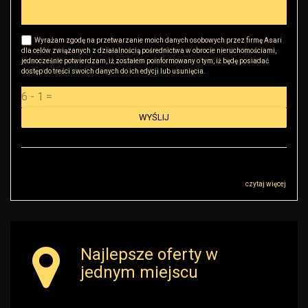
Wyrażam zgodę na przetwarzanie moich danych osobowych przez firmę Asari
dla celów związanych z działalnością pośrednictwa w obrocie nieruchomościami,
jednocześnie potwierdzam, iż zostałem poinformowany o tym, iż będę posiadać
dostęp do treści swoich danych do ich edycji lub usunięcia.
Administratorem danych osobowych jest RK Golden House Robert Małkowski z
siedzibą przy ul Sokołowskiej 51, 08-110 Warszawa („Administrator”), z którym
można się skontaktować przez adres r.malkowski@rkgoldenhouse.pl…
czytaj więcej
Najlepsze oferty w
jednym miejscu