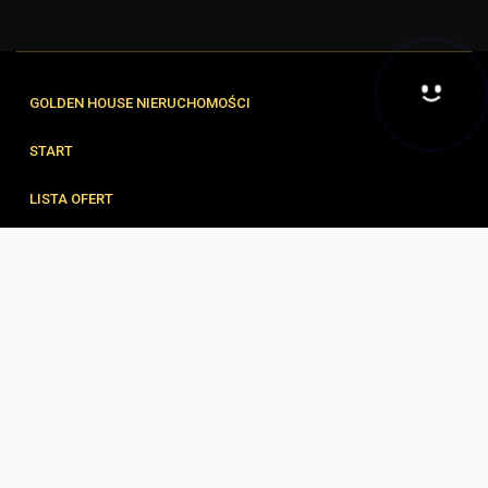
GOLDEN HOUSE NIERUCHOMOŚCI
Hej! Chętnie Ci pomogę
START
LISTA OFERT
FORMULARZE
ZESPÓŁ
BLOG
KONTAKT
© 2026 Wszystkie prawa zastrzeżone | Program dla biur nieruchomości -