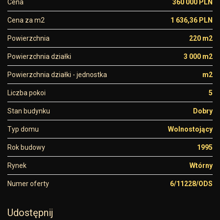
Cena
360 000 PLN
Cena za m2
1 636,36 PLN
Powierzchnia
220 m2
Powierzchnia działki
3 000 m2
Powierzchnia działki - jednostka
m2
Liczba pokoi
5
Stan budynku
Dobry
Typ domu
Wolnostojący
Rok budowy
1995
Rynek
Wtórny
Numer oferty
6/11228/ODS
Udostępnij