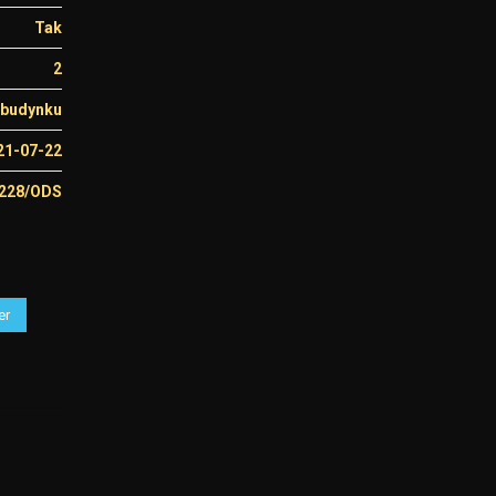
Tak
2
 budynku
21-07-22
1228/ODS
er