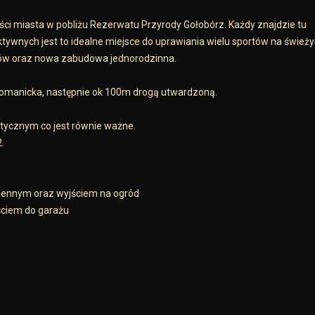
ści miasta w pobliżu Rezerwatu Przyrody Gołobórz. Każdy znajdzie tu
 aktywnych jest to idealne miejsce do uprawiania wielu sportów na śwież
asów oraz nowa zabudowa jednorodzinna.
Domanicka, następnie ok 100m drogą utwardzoną.
etycznym co jest równie ważne.
2.
chennym oraz wyjściem na ogród
ściem do garażu