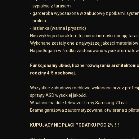
- sypialnia z tarasem
- garderoba wyposażona w zabudowę z półkami, syst
- pralnia
- łazienka (wanna i prysznic)
Niezwykłego charakteru tej nieruchomości dodają taras
Wykonane zostały one z najwyższej jakości materiałó
Na podłogach w środku zastosowano wysokoformatowy gr
Funkcjonalny układ, liczne rozwiązania architektoni
rodziny 4-5 osobowej.
Wszystkie zabudowy meblowe wykonane przez profesjon
sprzęty AGD wysokiej jakości.
W salonie na dole telewizor firmy Samsung 70 cali.
Brama garażowa zautomatyzowana, otwierana z pilota
KUPUJĄCY NIE PŁACI PODATKU PCC 2% !!!