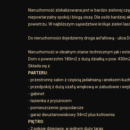
Nieruchomość zlokalizowana jest w bardzo zielonej czę
niepowtarzalny spokój i błogą ciszę. Dla osób bardziej
powietrzu. W najbliższym sąsiedztwie króluje zieleń l
Do nieruchomości dojedziemy droga asfaltową - ulica 
Nieruchomość w idealnym stanie technicznym jak i est
Dom o powierzchni 180m2 z dużą działką o pow. 430m
Składa się z:
PARTERU:
- przestronny salon z częścią jadalnianą i aneksem ku
- przedpokój z dużą szafą wnękową w zabudowie i wej
- gabinet
- łazienka z prysznicem
- pomieszczenie gospodarcze
- garaż dwustanowiskowy 34m2 plus kotłownia
PIĘTRO:
- 2 pokoje dziecięce, w jednym duży taras