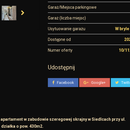
Garaż/Miejsca parkingowe
Garaż (liczba miejsc)
Usytuowanie garażu
W bryle
Dostępne od
20
Numer oferty
10/1
Udostępnij
Facebook
Google+
Twitt
apartament w zabudowie szeregowej skrajny w Siedlcach przy ul.
działka o pow. 430m2.