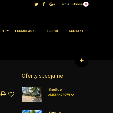
Twoje ulubione
0
ERT
FORMULARZE
ZESPÓŁ
KONTAKT
 oferty
cjalne
Oferty specjalne
Siedlce
ALEKSANDROWSKA
Kopcie