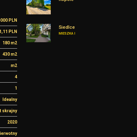
 000 PLN
Siedlce
1,11 PLN
MIESZKA I
180 m2
430 m2
m2
4
1
Idealny
 skrajny
2020
ierwotny