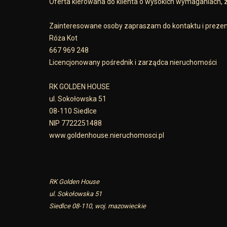
Oferta kierowana do klienta o wysokich wymaganiach,
Zainteresowane osoby zapraszam do kontaktu i prezen
Róża Kot
667 969 248
Licencjonowany pośrednik i zarządca nieruchomości
RK GOLDEN HOUSE
ul. Sokołowska 51
08-110 Siedlce
NIP 7722251488
www.goldenhouse.nieruchomosci.pl
RK Golden House
ul. Sokołowska 51
Siedlce 08-110, woj. mazowieckie