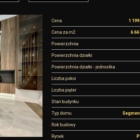
Cena
1 199
Cena za m2
6 66
Powierzchnia
Powierzchnia działki
Powierzchnia działki - jednostka
Liczba pokoi
Liczba pięter
Stan budynku
Typ domu
Segment
Rok budowy
Rynek
P