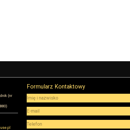
Formularz Kontaktowy
dnik (nr
5880)
use.pl