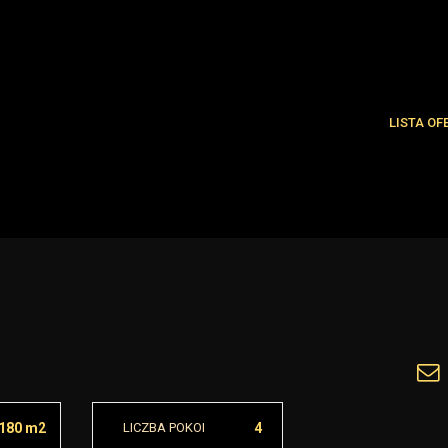
LISTA OF
Najnowsze
Oferty spe
180 m2
LICZBA POKOI
4