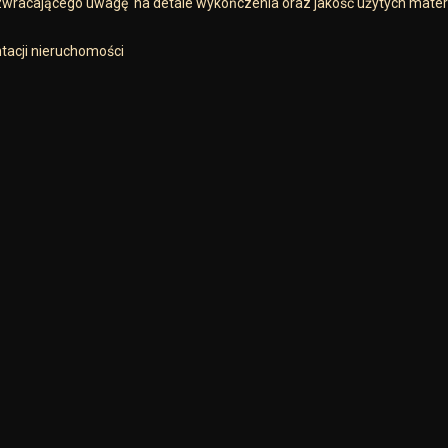
 zwracającego uwagę na detale wykończenia oraz jakość użytych mater
tacji nieruchomości