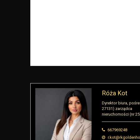
Róża Kot
Dyrektor biura, pośre
27131) zarządca
nieruchomości (nr 2
667969248
r.kot@rkgoldenho