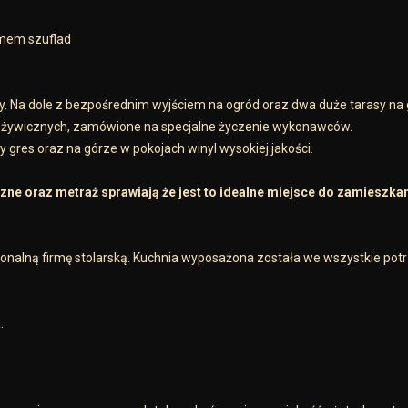
emem szuflad
y. Na dole z bezpośrednim wyjściem na ogród oraz dwa duże tarasy na 
w żywicznych, zamówione na specjalne życzenie wykonawców.
es oraz na górze w pokojach winyl wysokiej jakości.
czne oraz metraż sprawiają że jest to idealne miejsce do zamieszkan
alną firmę stolarską. Kuchnia wyposażona została we wszystkie pot
.