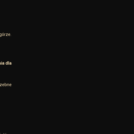
górze.
ia dla
rzebne