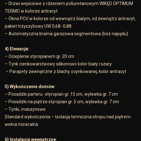
– Drzwi wejściowe z rdzeniem poliuretanowym WIKĘD OPTIMUM
TERMO w kolorze antracyt
– Okna PCV w kolorze od wewnątrz białym, od zewnątrz antracyt,
pakiet trzyszybowy UW 0,68- 0,88
– Automatyczna brama garażowa segmentowa (bez napędu)
4) Elewacja:
– Ocieplenie styropianem gr. 20 cm
– Tynk cienkowarstwowy silikonowo kolor biały i szary
– Parapety zewnętrzne z blachy ocynkowanej, kolor antracyt
5) Wykończenie domów:
– Posadzki parteru- styropian gr. 15 cm, wylewka gr. 7 cm
– Posadzki na piętrze styropian gr. 5 cm, wylewka gr. 7 cm
– Tynki, maszynowe
Standard wykończenia – Izolacja termiczna stropu nad piętrem-
wełna mineralna
6) Instalacje wewnętrzne
: