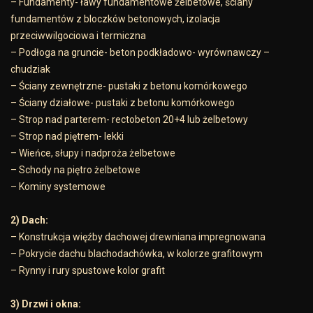
– Fundamenty- ławy fundamentowe żelbetowe, ściany
fundamentów z bloczków betonowych, izolacja
przeciwwilgociowa i termiczna
– Podłoga na gruncie- beton podkładowo- wyrównawczy –
chudziak
– Ściany zewnętrzne- pustaki z betonu komórkowego
– Ściany działowe- pustaki z betonu komórkowego
– Strop nad parterem- rectobeton 20+4 lub żelbetowy
– Strop nad piętrem- lekki
– Wieńce, słupy i nadproża żelbetowe
– Schody na piętro żelbetowe
– Kominy systemowe
2) Dach:
– Konstrukcja więźby dachowej drewniana impregnowana
– Pokrycie dachu blachodachówka, w kolorze grafitowym
– Rynny i rury spustowe kolor grafit
3) Drzwi i okna: