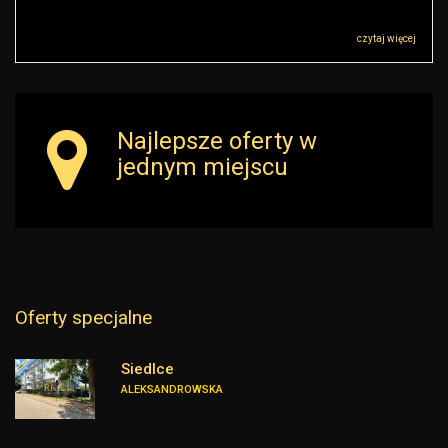
Administratorem danych osobowych jest RK Golden House Robert Małkowski z
siedzibą przy ul Sokołowskiej 51, 08-110 Warszawa („Administrator”), z którym
można się skontaktować przez adres r.malkowski@rkgoldenhouse.pl…
czytaj więcej
Najlepsze oferty w
jednym miejscu
Oferty specjalne
Siedlce
ALEKSANDROWSKA