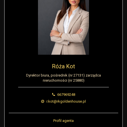
Róża Kot
Dyrektor biura, pośrednik (nr 27131) zarządca
nieruchomości (nr 25880)
667969248
r.kot@rkgoldenhouse.pl
Profil agenta