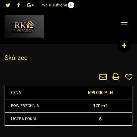
Twoje ulubione
0
Toggle
navigat
Skórzec
CENA
699 000 PLN
POWIERZCHNIA
170 m2
LICZBA POKOI
6