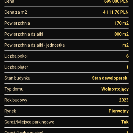
Cena
699 000 PLN
Cena za m2
4 111,76 PLN
Powierzchnia
170 m2
Powierzchnia działki
800 m2
Powierzchnia działki - jednostka
m2
Liczba pokoi
6
Liczba pięter
1
Stan budynku
Stan deweloperski
Typ domu
Wolnostojący
Rok budowy
2023
Rynek
Pierwotny
Garaż/Miejsca parkingowe
Tak