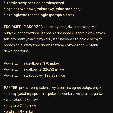
* komfortowy rozkład pomieszczeń
* sąsiedztwo nowej zabudowy jednorodzinnej
* ekologiczne technologie (pompa ciepła)
EKO OSIEDLE SKÓRZEC
, to estetyczne, dwukondygnacyjne
budynki jednorodzinne. Każda nieruchomość zaprojektowanych
tak, aby maksymalnie wykorzystać nasłonecznienie o różnych
porach dnia. Wszystkie domy zostaną wykończone w stanie
deweloperskim.
Powierzchnia użytkowa:
170 m.kw
Powierzchnia całkowita:
226,52 m.kw
Powierzchnia zabudowy:
128,85 m.kw
PARTER:
przestronny salon z wyjściem na ogród połączony z
kuchnią i jadalnią, spiżarnia, pokój, łazienka z wc, pralnia, garaż.
• wiatrołap 2,73 m.kw
• korytarz 2,20 m.kw
• pralnia 2,97 m.kw