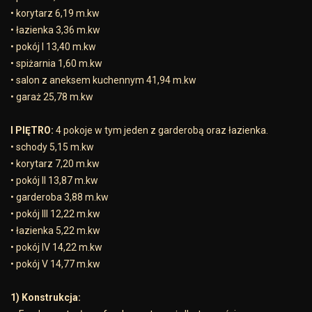
• korytarz 6,19 m.kw
• łazienka 3,36 m.kw
• pokój I 13,40 m.kw
• spiżarnia 1,60 m.kw
• salon z aneksem kuchennym 41,94 m.kw
• garaż 25,78 m.kw
I PIĘTRO:
4 pokoje w tym jeden z garderobą oraz łazienka.
• schody 5,15 m.kw
• korytarz 7,20 m.kw
• pokój II 13,87 m.kw
• garderoba 3,88 m.kw
• pokój III 12,22 m.kw
• łazienka 5,22 m.kw
• pokój IV 14,22 m.kw
• pokój V 14,77 m.kw
1) Konstrukcja: