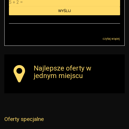
Administratorem danych osobowych jest RK Golden House Robert Małkowski z
siedzibą przy ul Sokołowskiej 51, 08-110 Warszawa („Administrator”), z którym
można się skontaktować przez adres r.malkowski@rkgoldenhouse.pl…
czytaj więcej
Najlepsze oferty w
jednym miejscu
Oferty specjalne