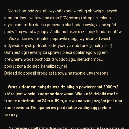
Nieruchomość została wykończona według obowiązujących
standardów - wstawiono okna PCV, ściany i strop ocieplono
styropianem. Na dachu położono blachodachówkę a pod spód
podwójną warstwę papy. Zadbano także o izolację fundamentów.
Wszystkie ewentualne poprawki mogą wynikać z Twoich
indywidualnych potrzeb estetycznych lub funkcjonalnych :-)
Dom jest ogrzewany za sprawą pieca opalanego węglem i
drewnem, woda pochodzi z wodociągu, nieruchomość
podłączona do sieci kanalizacyjnej.
Dojazd do posesji drogą asfaltową następnie utwardzoną.
Wraz z domem nabędziesz działkę o powierzchni 2000m2,
która jest w pełni zagospodarowana. Wielkość działki może
trochę onieśmielać 24m x 89m, ale w znacznej części jest ona
zadrzewiona. Do spacerów po działce zachęcają piękne
brzozy.
Na terenie działki znajduje się też murowany z pustaka garaż, w