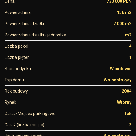
Cena
730 000 PLN
Powierzchnia
156 m2
Powierzchnia działki
2 000 m2
Powierzchnia działki - jednostka
m2
Liczba pokoi
4
Liczba pięter
1
Stan budynku
W budowie
Typ domu
Wolnostojący
Rok budowy
2004
Rynek
Wtórny
Garaż/Miejsca parkingowe
Tak
Garaż (liczba miejsc)
2