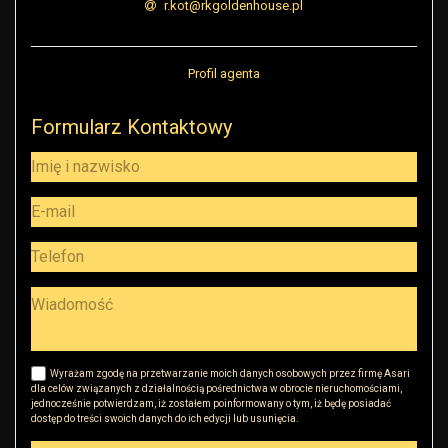
r.kot@rkgoldenhouse.pl
Profil agenta
Formularz Kontaktowy
Wyrażam zgodę na przetwarzanie moich danych osobowych przez firmę Asari
dla celów związanych z działalnością pośrednictwa w obrocie nieruchomościami,
jednocześnie potwierdzam, iż zostałem poinformowany o tym, iż będę posiadać
dostęp do treści swoich danych do ich edycji lub usunięcia.