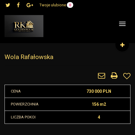
Twoje ulubione
0
Toggle
navigat
Wola Rafałowska
CENA
730 000 PLN
POWIERZCHNIA
156 m2
LICZBA POKOI
4